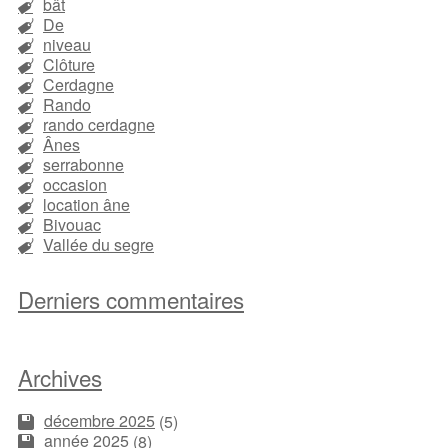
bât
De
niveau
Clôture
Cerdagne
Rando
rando cerdagne
Ânes
serrabonne
occasion
location âne
Bivouac
Vallée du segre
Derniers commentaires
Archives
décembre 2025
(5)
année 2025
(8)