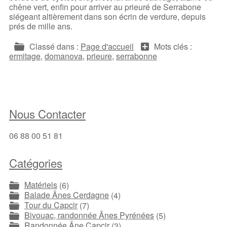
chêne vert, enfin pour arriver au prieuré de Serrabone
siégeant altièrement dans son écrin de verdure, depuis
prés de mille ans.
Classé dans :
Page d'accueil
Mots clés :
ermitage
,
domanova
,
prieure
,
serrabonne
Nous Contacter
06 88 00 51 81
Catégories
Matériels
(6)
Balade Ânes Cerdagne
(4)
Tour du Capcir
(7)
Bivouac, randonnée Ânes Pyrénées
(5)
Randonnée Âne Capcir
(3)