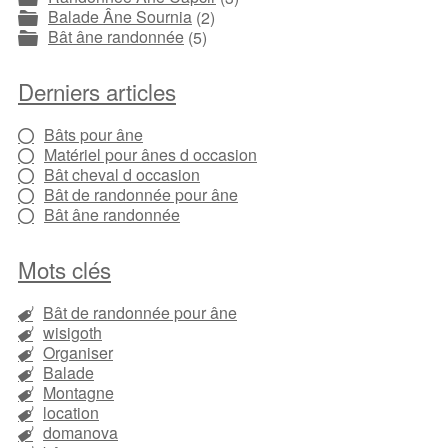
Balade Âne Sournia
(2)
Bât âne randonnée
(5)
Derniers articles
Bâts pour âne
Matériel pour ânes d occasion
Bât cheval d occasion
Bât de randonnée pour âne
Bât âne randonnée
Mots clés
Bât de randonnée pour âne
wisigoth
Organiser
Balade
Montagne
location
domanova