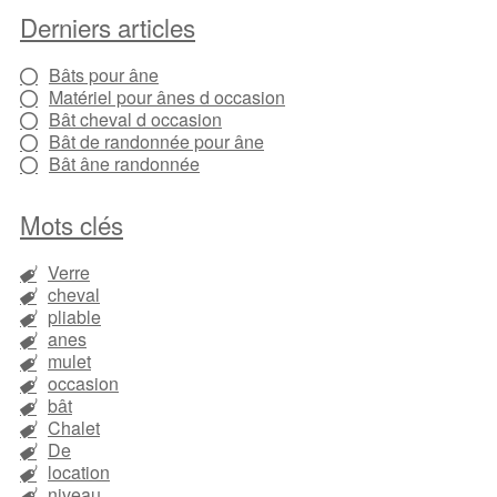
Derniers articles
Bâts pour âne
Matériel pour ânes d occasion
Bât cheval d occasion
Bât de randonnée pour âne
Bât âne randonnée
Mots clés
Verre
cheval
pliable
anes
mulet
occasion
bât
Chalet
De
location
niveau