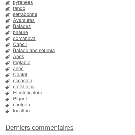
pyrenees
rando
serrabonne
Aventures
Balades
prieure
domanova
Capcir
Balade ane sournia
Ânes
réglable
anes
Chalet
occasion
croisillons
Électrificateur
Piquet
canigou
location
Derniers commentaires