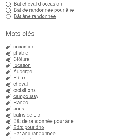
Bât cheval d occasion
Bât de randonnée pour âne
Bât âne randonnée
Mots clés
occasion
pliable
Clôture
location
Auberge
Fibre
cheval
croisillons
campoussy
Rando
anes
bains de Llo
Bât de randonnée pour âne
Bâts pour âne
Bât âne randonnée